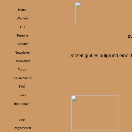
Home
Wanted
CD
Termine
z
Kontakt
Newsletter
Derzeit gibt es aufgrund einer
Downloads
Forum
Forum-Suche
FAQ
Links
Impressum
Login
Registrieren