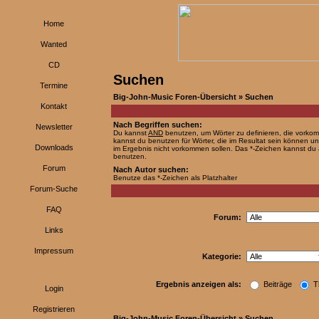
Home
Wanted
CD
Suchen
Termine
Big-John-Music Foren-Übersicht
» Suchen
Kontakt
Nach Begriffen suchen:
Newsletter
Du kannst
AND
benutzen, um Wörter zu definieren, die vork
kannst du benutzen für Wörter, die im Resultat sein können u
Downloads
im Ergebnis nicht vorkommen sollen. Das *-Zeichen kannst du a
benutzen.
Forum
Nach Autor suchen:
Benutze das *-Zeichen als Platzhalter
Forum-Suche
FAQ
Forum:
Links
Impressum
Kategorie:
Ergebnis anzeigen als:
Beiträge
T
Login
Registrieren
Big-John-Music Foren-Übersicht
» Suchen