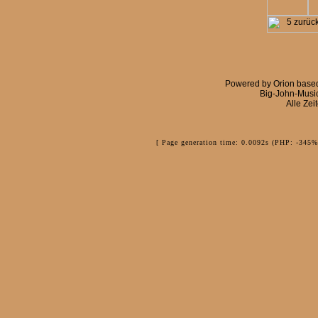
Powered by
Orion
base
Big-John-Musi
Alle Zei
[ Page generation time: 0.0092s (PHP: -345%