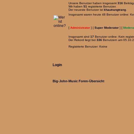
Unsere Benutzer haben insgesamt
316
Beiträg
Wir haben
51
registrierte Benutzer.
Der neueste Benutzer ist
khautrangtrang
.
Insgesamt waren heute 48 Benutzer online: Kein 
[
Administrator
] [
Super Moderator
] [
Modera
Insgesamt sind
17
Benutzer online: Kein registr
Der Rekord liegt bei
336
Benutzern am 05.10.2
Registrierte Benutzer: Keine
Login
Big-John-Music Foren-Übersicht