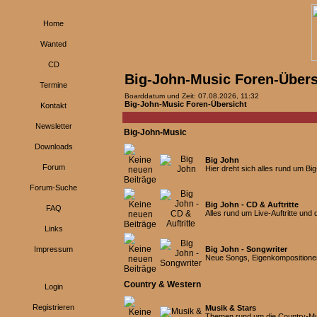
Home
Wanted
CD
Big-John-Music Foren-Übers
Termine
Boarddatum und Zeit: 07.08.2026, 11:32
Big-John-Music Foren-Übersicht
Kontakt
Newsletter
Big-John-Music
Downloads
Big John
Forum
Hier dreht sich alles rund um B
Forum-Suche
Big John - CD & Auftritte
FAQ
Alles rund um Live-Auftritte und
Links
Impressum
Big John - Songwriter
Neue Songs, Eigenkompositionen
Country & Western
Login
Registrieren
Musik & Stars
Themen rund um die Country-Musi