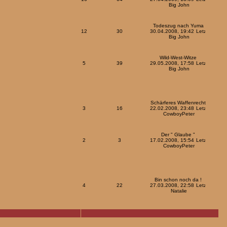
Big John
Todeszug nach Yuma
12
30
30.04.2008, 19:42
Big John
Wild-West-Witze
5
39
29.05.2008, 17:58
Big John
Schärferes Waffenrecht
3
16
22.02.2008, 23:48
CowboyPeter
Der " Glaube "
2
3
17.02.2008, 15:54
CowboyPeter
Bin schon noch da !
4
22
27.03.2008, 22:58
Natalie