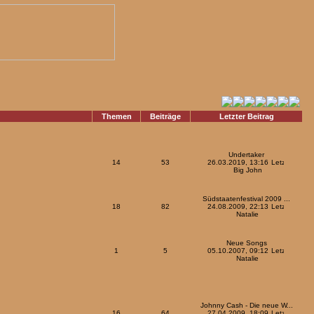
Themen
Beiträge
Letzter Beitrag
Undertaker
14
53
26.03.2019, 13:16
Big John
Südstaatenfestival 2009 ...
18
82
24.08.2009, 22:13
Natalie
Neue Songs
1
5
05.10.2007, 09:12
Natalie
Johnny Cash - Die neue W...
16
64
27.04.2009, 18:09