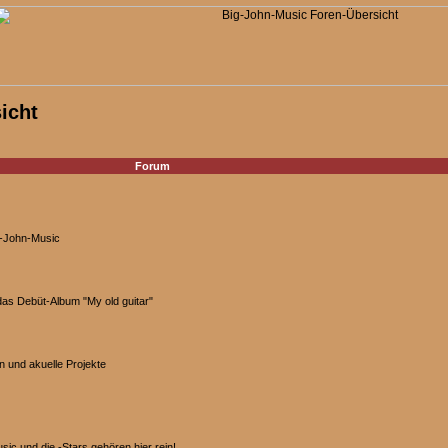
icht
Forum
ig-John-Music
 das Debüt-Album "My old guitar"
 und akuelle Projekte
c und die -Stars gehören hier rein!