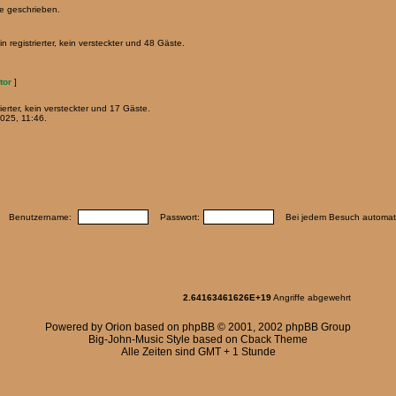
e geschrieben.
registrierter, kein versteckter und 48 Gäste.
tor
]
ierter, kein versteckter und 17 Gäste.
025, 11:46.
Benutzername:
Passwort:
Bei jedem Besuch automati
2.64163461626E+19
Angriffe abgewehrt
Powered by
Orion
based on
phpBB
© 2001, 2002 phpBB Group
Big-John-Music Style based on Cback Theme
Alle Zeiten sind GMT + 1 Stunde