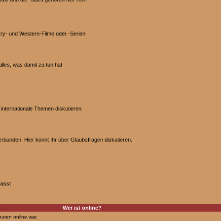
try- und Western-Filme oder -Serien
les, was damit zu tun hat
d internationale Themen diskutieren
verbunden. Hier könnt Ihr über Glaubsfragen diskutieren.
passt
Wer ist online?
nuten online war.