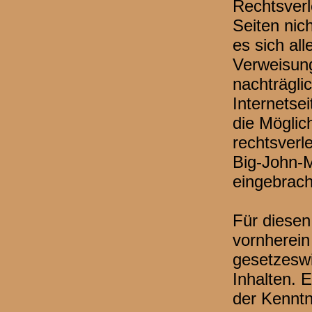
Rechtsverl
Seiten nich
es sich al
Verweisung
nachträgli
Internetse
die Möglic
rechtsverl
Big-John-M
eingebrach
Für diesen
vornherein
gesetzeswi
Inhalten. 
der Kenntn