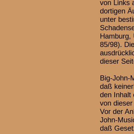
von Links 
dortigen Ä
unter bes
Schadenser
Hamburg, U
85/98). Di
ausdrückli
dieser Sei
Big-John-M
daß keiner
den Inhalt 
von diese
Vor der Anb
John-Music
daß Geset