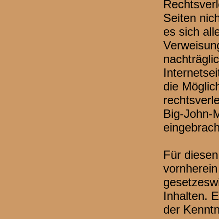
Rechtsverl
Seiten nich
es sich al
Verweisung
nachträgli
Internetse
die Möglic
rechtsverl
Big-John-M
eingebrach
Für diesen
vornherein
gesetzeswi
Inhalten. 
der Kenntn