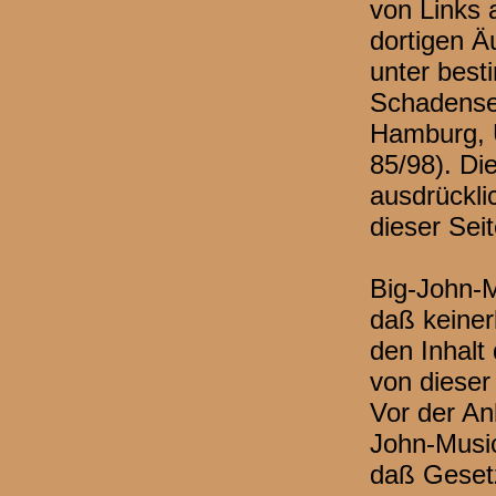
von Links 
dortigen Ä
unter bes
Schadenser
Hamburg, U
85/98). Di
ausdrückli
dieser Sei
Big-John-M
daß keiner
den Inhalt 
von diese
Vor der Anb
John-Music
daß Geset